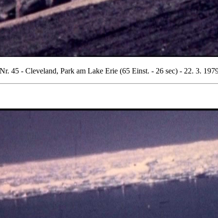
Nr. 45 - Cleveland, Park am Lake Erie (65 Einst. - 26 sec) - 22. 3. 197